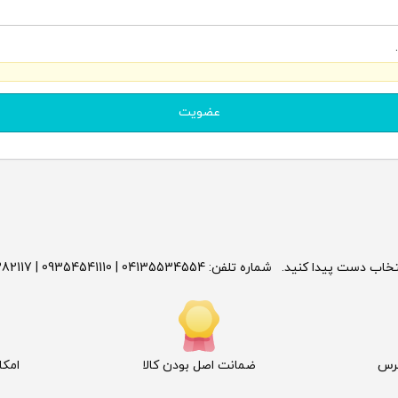
عضویت
نتخاب دست پیدا کنید.
شماره تلفن:
04135534554 | 09354541110 | 09375282117 | 09149145066 | 09144125668
پرس
ضمانت اصل بودن کالا
امکا