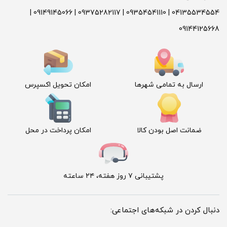
04135534554 | 09354541110 | 09375282117 | 09149145066 |
09144125668
ارسال به تمامی شهرها
امکان تحویل اکسپرس
ضمانت اصل بودن کالا
امکان پرداخت در محل
پشتیبانی ۷ روز هفته، ۲۴ ساعته
دنبال کردن در شبکه‌های اجتماعی: