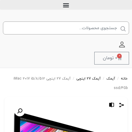
ورود به حساب کاربری
0
0
تومان
خانه
/
آیمک
/
آیمک 27 اینچی
/
آیمک 27 اینچی iMac 2017 i5/8/512
ssd/4Gb