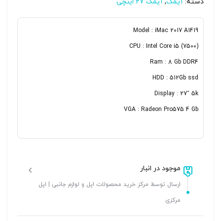
دسته:
آیمک
,
آیمک 27 اینچی
Model : iMac 2017 A1419
CPU : Intel Core i5 (7500)
Ram : 8 Gb DDR4
HDD : 512Gb ssd
Display : 27″ 5k
VGA : Radeon Pro575 4 Gb
موجود در انبار
ارسال توسط مرکز خرید محصولات اپل و لوازم جانبی | اپل
مرکزی