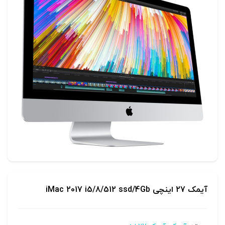
آیمک 27 اینچی iMac 2017 i5/8/512 ssd/4Gb