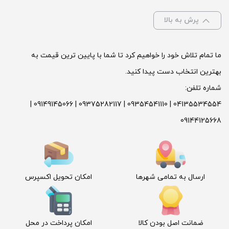
VGA : Radeon Pro575 4 Gb
پرش به بالا
ما تمام تلاش خود را خواهیم کرد تا شما با پایین ترین قیمت به
نام
*
بهترین انتخاب دست پیدا کنید.
شماره تلفن:
ایمیل
*
04135534554 | 09354541110 | 09375282117 | 09149145066 |
09144125668
ارسال به تمامی شهرها
امکان تحویل اکسپرس
ضمانت اصل بودن کالا
امکان پرداخت در محل